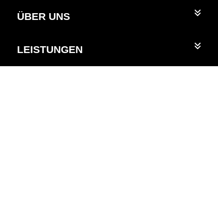
ÜBER UNS
LEISTUNGEN
VERANSTALTER
EVENTBESUCHER
RECHTLICHES
Mobile App Download (Eventbesucher)