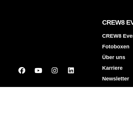
CREW8 E
CREW8 Even
Fotoboxen
Über uns
Karriere
Newsletter
Unser Even
Logos / Gra