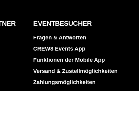
TNER
EVENTBESUCHER
Fragen & Antworten
CREW8 Events App
Funktionen der Mobile App
Nächstes Event
Versand & Zustellmöglichkeiten
160 Jahre Musikverein
Münzbach 2024
Zahlungsmöglichkeiten
Absagen & Verschiebungen
Kontakt für Eventbesucher