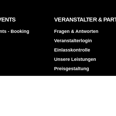
VENTS
VERANSTALTER & PAR
ts - Booking
Fragen & Antworten
Veranstalterlogin
Einlasskontrolle
Unsere Leistungen
Preisgestaltung
tsystem
Partner werden
fiken
Support für Veranstalter
Mobile App Download (Eventbesucher)